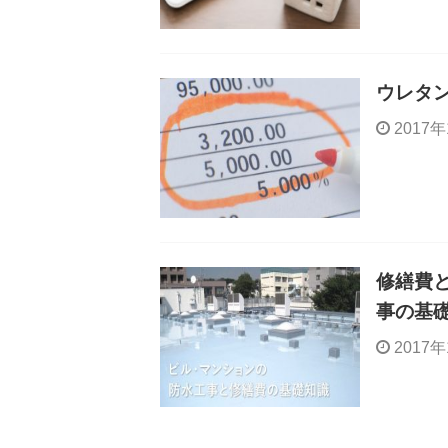
ウレタ
2017
修繕費
事の基
2017