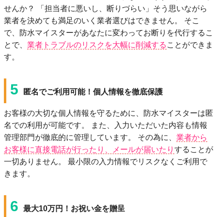
せんか？ 「担当者に悪いし、断りづらい」そう思いながら
業者を決めても満⾜のいく業者選びはできません。 そこ
で、防⽔マイスターがあなたに変わってお断りを代⾏するこ
とで、
業者トラブルのリスクを⼤幅に削減する
ことができま
す。
5
匿名でご利⽤可能！個⼈情報を徹底保護
お客様の⼤切な個⼈情報を守るために、防⽔マイスターは匿
名での利⽤が可能です。 また、⼊⼒いただいた内容も情報
管理部⾨が徹底的に管理しています。 その為に、
業者から
お客様に直接電話が⾏ったり、メールが届いたり
することが
⼀切ありません。 最⼩限の⼊⼒情報でリスクなくご利⽤で
きます。
6
最⼤10万円！お祝い⾦を贈呈