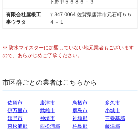
下野甲５６８６－３
有限会社屋根工
〒847-0064 佐賀県唐津市元石町５５
事ウラタ
４－１
※ 防水マイスターに加盟していない地元業者もございます
ので、あらかじめご了承ください。
市区群ごとの業者はこちらから
佐賀市
唐津市
鳥栖市
多久市
伊万里市
武雄市
鹿島市
小城市
嬉野市
神埼市
神埼郡
三養基郡
東松浦郡
西松浦郡
杵島郡
藤津郡