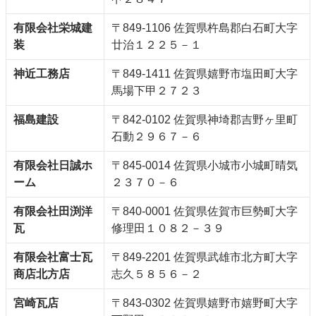
有限会社栄城建
〒849-1106 佐賀県杵島郡白石町大字
装
廿治１２２５－１
神近工務店
〒849-1411 佐賀県嬉野市塩田町大字
馬場下甲２７２３
福島建設
〒842-0102 佐賀県神埼郡吉野ヶ里町
石動２９６７－６
有限会社日誠ホ
〒845-0014 佐賀県小城市小城町晴気
ーム
２３７０－６
有限会社田渕洋
〒840-0001 佐賀県佐賀市巨勢町大字
瓦
修理田１０８２－３９
有限会社富士瓦
〒849-2201 佐賀県武雄市北方町大字
商店北方店
志久５８５６－２
宮崎瓦店
〒843-0302 佐賀県嬉野市嬉野町大字