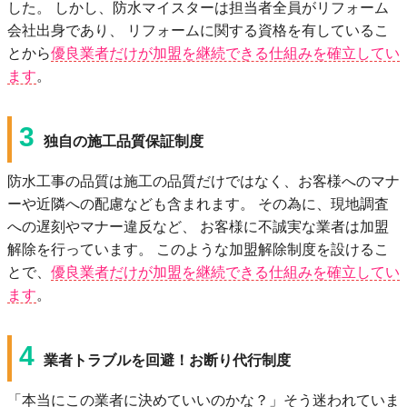
した。 しかし、防⽔マイスターは担当者全員がリフォーム
会社出⾝であり、 リフォームに関する資格を有しているこ
とから
優良業者だけが加盟を継続できる仕組みを確⽴してい
ます
。
3
独⾃の施⼯品質保証制度
防⽔⼯事の品質は施⼯の品質だけではなく、お客様へのマナ
ーや近隣への配慮なども含まれます。 その為に、現地調査
への遅刻やマナー違反など、 お客様に不誠実な業者は加盟
解除を⾏っています。 このような加盟解除制度を設けるこ
とで、
優良業者だけが加盟を継続できる仕組みを確⽴してい
ます
。
4
業者トラブルを回避！お断り代⾏制度
「本当にこの業者に決めていいのかな？」そう迷われていま