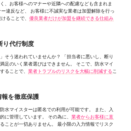
く、お客様へのマナーや近隣への配慮なども含まれま
ナー違反など、 お客様に不誠実な業者は加盟解除を⾏っ
設けることで、
優良業者だけが加盟を継続できる仕組み
断り代⾏制度
」そう迷われていませんか？ 「担当者に悪いし、断り
満⾜のいく業者選びはできません。 そこで、防⽔マイ
することで、
業者トラブルのリスクを⼤幅に削減する
こ
情報を徹底保護
防⽔マイスターは匿名での利⽤が可能です。 また、⼊
的に管理しています。 その為に、
業者からお客様に直
ることが⼀切ありません。 最⼩限の⼊⼒情報でリスク