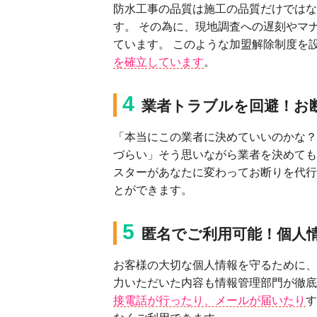
防⽔⼯事の品質は施⼯の品質だけではな
す。 その為に、現地調査への遅刻やマ
ています。 このような加盟解除制度を
を確⽴しています
。
4
業者トラブルを回避！お
「本当にこの業者に決めていいのかな？
づらい」そう思いながら業者を決めても
スターがあなたに変わってお断りを代⾏
とができます。
5
匿名でご利⽤可能！個⼈
お客様の⼤切な個⼈情報を守るために、
⼒いただいた内容も情報管理部⾨が徹底
接電話が⾏ったり、メールが届いたり
す