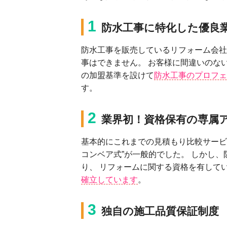
1
防⽔⼯事に特化した優良
防⽔⼯事を販売しているリフォーム会社
事はできません。 お客様に間違いのな
の加盟基準を設けて
防⽔⼯事のプロフェ
す。
2
業界初！資格保有の専属
基本的にこれまでの⾒積もり⽐較サービ
コンベア式”が⼀般的でした。 しかし
り、 リフォームに関する資格を有して
確⽴しています
。
3
独⾃の施⼯品質保証制度